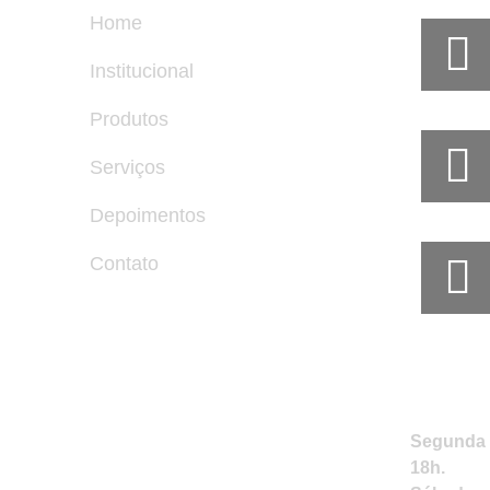
Home
Institucional
Produtos
Serviços
Depoimentos
Contato
Horár
Segunda a
18h.