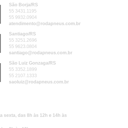
São Borja/RS
55 3431.1195
55 9932.0904
atendimento@rodapneus.com.br
Santiago/RS
55 3251.2696
55 9623.0804
santiago@rodapneus.com.br
São Luiz Gonzaga/RS
55 3352.1899
55 2107.1333
saoluiz@rodapneus.com.br
io de atendimento
 sexta, das 8h às 12h e 14h às