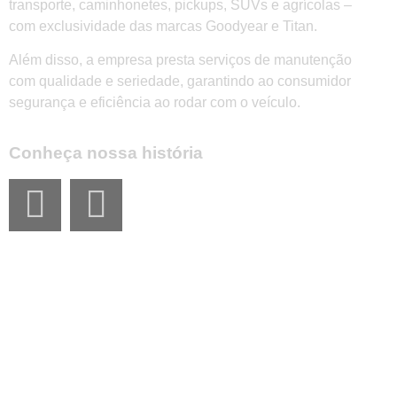
transporte, caminhonetes, pickups, SUVs e agrícolas –
com exclusividade das marcas Goodyear e Titan.
Além disso, a empresa presta serviços de manutenção
com qualidade e seriedade, garantindo ao consumidor
segurança e eficiência ao rodar com o veículo.
Conheça nossa história